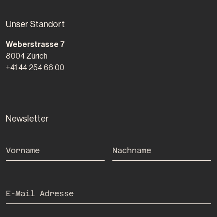
Unser Standort
Morrow Ventures AG
Weberstrasse 7
8004
Zürich
+41 44 254 66 00
Newsletter
Wenn Sie ein Mensch sind, brauchen Sie dieses Feld nicht auszuf
Vorname
Nachname
E-Mail Adresse